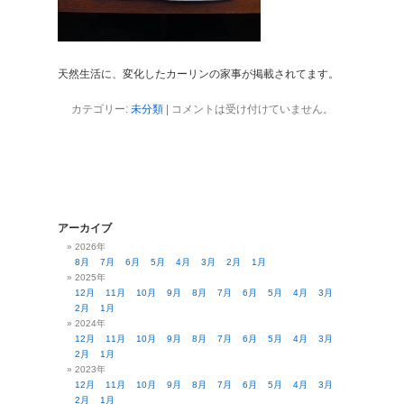
天然生活に、変化したカーリンの家事が掲載されてます。
カテゴリー:
未分類
|
コメントは受け付けていません。
アーカイブ
2026年
8月
7月
6月
5月
4月
3月
2月
1月
2025年
12月
11月
10月
9月
8月
7月
6月
5月
4月
3月
2月
1月
2024年
12月
11月
10月
9月
8月
7月
6月
5月
4月
3月
2月
1月
2023年
12月
11月
10月
9月
8月
7月
6月
5月
4月
3月
2月
1月