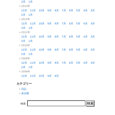
2月
1月
2013年
12月
11月
10月
9月
8月
7月
6月
5月
4月
3月
2月
1月
2012年
12月
11月
10月
9月
8月
7月
6月
5月
4月
3月
2月
1月
2011年
12月
11月
10月
9月
8月
7月
6月
5月
4月
3月
2月
1月
2010年
12月
11月
10月
9月
8月
7月
6月
5月
4月
3月
2月
1月
2009年
12月
11月
10月
9月
8月
7月
6月
5月
4月
3月
2月
1月
2008年
12月
11月
10月
9月
8月
カテゴリー
日記
未分類
検索: